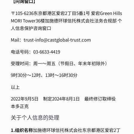
【问询窗口】
〒105-6236
东京都港区爱宕2丁目5番1号 爱宕Green Hills
MORI Tower36楼
加施德环球信托株式会社
法务合规部 个
人信息保护咨询窗口
Mail：
trust-info@castglobal-trust.com
电话号码：03-6633-4419
受理时间：周一～周五（节假日、年末年初除外）
9时30分～12时、13时～16时30分
以上
2022年9月5日 制定
2024年8月1日 最终修订
取缔役
本多正克
关于个人信息的处理
1.
组织名称
加施德环球信托株式会社
东京都港区爱宕2丁