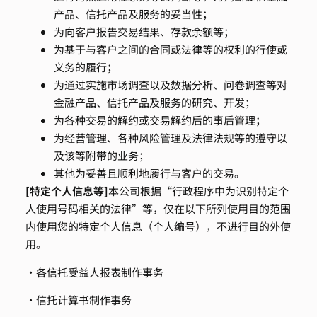
产品、信托产品及服务的妥当性；
为向客户报告交易结果、存款余额等；
为基于与客户之间的合同或法律等的权利的行使或
义务的履行；
为通过实施市场调查以及数据分析、问卷调查等对
金融产品、信托产品及服务的研究、开发；
为各种交易的解约或交易解约后的事后管理；
为经营管理、各种风险管理及法律法规等的遵守以
及该等附带的业务；
其他为妥善且顺利地履行与客户的交易。
[
特定个人信息等
]
本公司根据“行政程序中为识别特定个
人使用号码相关的法律”等，仅在以下所列使用目的范围
内使用您的特定个人信息（个人编号），不进行目的外使
用。
・各信托受益人报表制作事务
・信托计算书制作事务